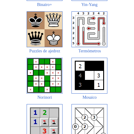
Binairo+
Yin-Yang
Puzzles de ajedrez
Termómetros
Norinori
Mosaico