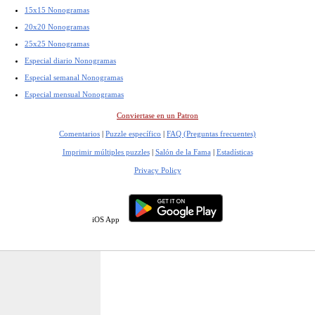
15x15 Nonogramas
20x20 Nonogramas
25x25 Nonogramas
Especial diario Nonogramas
Especial semanal Nonogramas
Especial mensual Nonogramas
Conviertase en un Patron
Comentarios
|
Puzzle específico
|
FAQ (Preguntas frecuentes)
Imprimir múltiples puzzles
|
Salón de la Fama
|
Estadísticas
Privacy Policy
iOS App